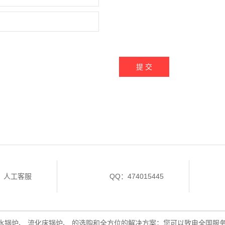
提 交
人工客服
QQ：474015445
水锅炉
、
流化床锅炉
、 的选购和全方位的解决方案；您可以致电全国服