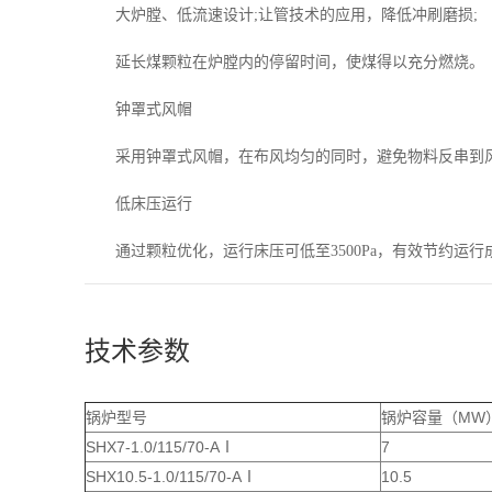
大炉膛、低流速设计;让管技术的应用，降低冲刷磨损;
延长煤颗粒在炉膛内的停留时间，使煤得以充分燃烧。
钟罩式风帽
采用钟罩式风帽，在布风均匀的同时，避免物料反串到
低床压运行
通过颗粒优化，运行床压可低至3500Pa，有效节约运行成
技术参数
锅炉型号
锅炉容量（MW
SHX7-1.0/115/70-AⅠ
7
SHX10.5-1.0/115/70-AⅠ
10.5