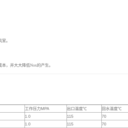
风室。
本，并大大降低Nox的产生。
）
工作压力MPA
出口温度℃
回水温度℃
1.0
115
70
1.0
115
70