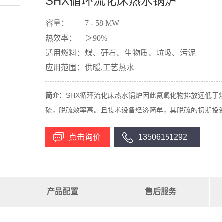
SHX循环流化床热水锅炉
容量：
7 - 58 MW
热效率：
＞90%
适用燃料：
煤、矸石、生物质、垃圾、污泥
应用范围：
供暖,工艺热水
简介：
SHX循环流化床热水锅炉因此氦氧化物排放远低于煤
硫，脱硫效率高。且技术设备经济简单，其脱硫的初期投资及
点击询价
13506151292
产品配置
售后服务