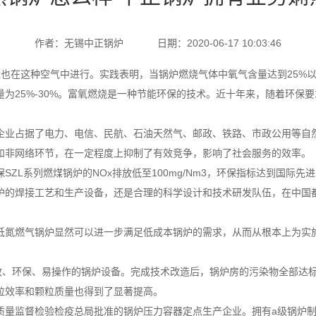
作者：无锡中正锅炉 日期：2020-06-17 10:03:46
也在这种空气中进行。实践表明，当锅炉燃烧气体中氧气含量达到25%以上时
为25%-30%。富氧燃烧是一种节能环保的技术。近十年来，随着环保
企业占据了电力、电信、民航、石油天然气、邮政、铁路、市政公用等自
和非网络环节，在一定程度上抑制了有效竞争，影响了社会服务的效率。
ZL系列燃煤锅炉的NOx排放低至100mg/Nm3，环保指标达到国际先
炉的焊接工艺和生产设备，还是合理的科学设计和技术研发队伍，在中国
低氮燃气锅炉显然可以进一步满足低成本锅炉的需求，从而从根本上为实
高效、环保、易操作的锅炉设备。完成技术改造后，锅炉房的污染物全部达
粒效率和颗粒质量也得到了显著提高。
监督检验检疫总局批准的锅炉压力容器定点生产企业。拥有a级锅炉制造许可